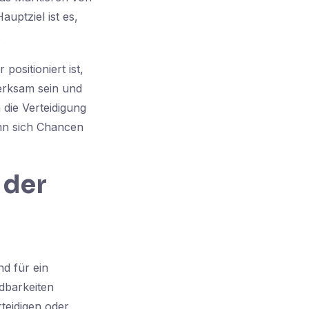
uptziel ist es,
.
positioniert ist,
erksam sein und
 die Verteidigung
enn sich Chancen
 der
d für ein
dbarkeiten
teidigen oder