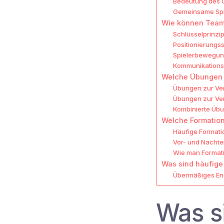
Bedeutung des G
Gemeinsame Spie
Wie können Teams
Schlüsselprinzip
Positionierungs
Spielerbewegun
Kommunikations
Welche Übungen k
Übungen zur Ver
Übungen zur Ver
Kombinierte Üb
Welche Formation
Häufige Formati
Vor- und Nachtei
Wie man Formati
Was sind häufige
Übermäßiges Eng
Was s