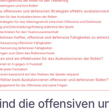
leichgewichts der Rollen für den Teamerfolg
lertypen und ihre Rollen
 offensiven und defensiven Strategien effektiv ausbalancier
ien für das Ausbalancieren der Rollen
strategien für das Gleichgewicht zwischen Offensive und Defensive
g und Entscheidungsfindung während des Spiels
techniken für den Teamzusammenhalt
önnen helfen, offensive und defensive Fähigkeiten zu entwic
besserung offensiver Fähigkeiten
besserung defensiver Fähigkeiten
ungen zum Üben des Rollenwechsels
en sind am effektivsten für das Ausbalancieren der Rollen?
onen im 3-gegen-3-Fussball
le jeder Formation
onen basierend auf den Stärken der Spieler anpasst
 Fehler beim Ausbalancieren offensiver und defensiver Rollen?
agement für die Offensive und seine Folgen
ind die offensiven u