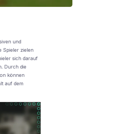
nsiven und
 Spieler zielen
eler sich darauf
n. Durch die
tion können
lt auf dem