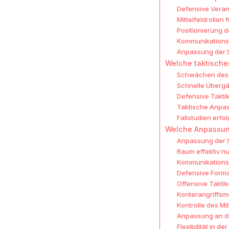
Defensive Verant
Mittelfeldrollen 
Positionierung 
Kommunikationss
Anpassung der S
Welche taktische
Schwächen des 
Schnelle Übergä
Defensive Takti
Taktische Anpas
Fallstudien erfo
Welche Anpassung
Anpassung der S
Raum effektiv n
Kommunikations
Defensive Form
Offensive Takti
Konterangriffs
Kontrolle des Mit
Anpassung an d
Flexibilität in de