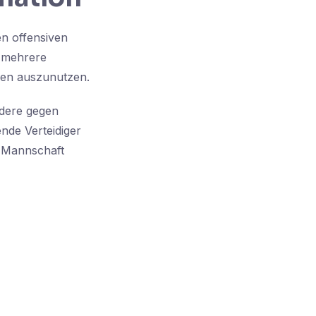
en offensiven
t mehrere
cken auszunutzen.
ndere gegen
nde Verteidiger
e Mannschaft