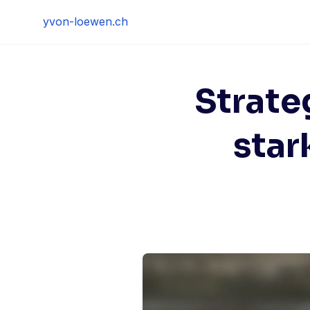
Skip
yvon-loewen.ch
to
content
Strate
star