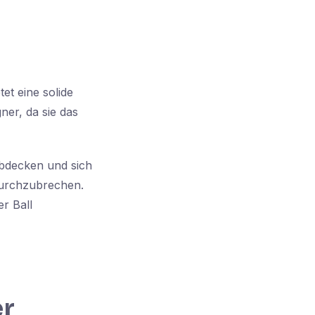
et eine solide
ner, da sie das
abdecken und sich
durchzubrechen.
r Ball
er