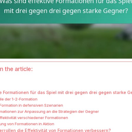
n the article:
e Formationen für das Spiel mit drei gegen drei gegen starke 
le der 1-2-Formation
-Formation in defensiven Szenarien
ationen zur Anpassung an die Strategien der Gegner
ffektivität verschiedener Formationen
lung von Formationen in Aktion
rrollen die Effektivität von Formationen verbessern?