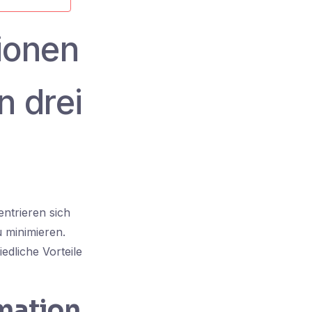
ionen
n drei
entrieren sich
 minimieren.
edliche Vorteile
mation