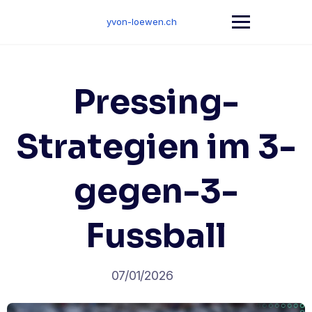
Skip
to
yvon-loewen.ch
content
Pressing-
Strategien im 3-
gegen-3-
Fussball
07/01/2026