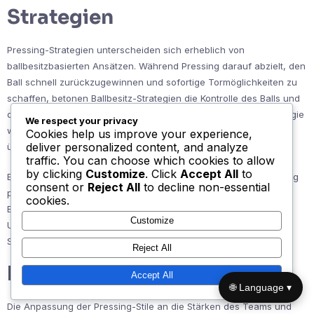
Strategien
Pressing-Strategien unterscheiden sich erheblich von
ballbesitzbasierten Ansätzen. Während Pressing darauf abzielt, den
Ball schnell zurückzugewinnen und sofortige Tormöglichkeiten zu
schaffen, betonen Ballbesitz-Strategien die Kontrolle des Balls und
das Diktieren des Tempos des Spiels. Teams müssen eine Strategie
We respect your privacy
wählen, die mit ihren Stärken und den Schwächen des Gegners
Cookies help us improve your experience,
deliver personalized content, and analyze
übereinstimmt.
traffic. You can choose which cookies to allow
by clicking
Customize
. Click
Accept All
to
Ein Team mit schnellen, agilen Spielern könnte mehr vom Pressing
consent or
Reject All
to decline non-essential
profitieren, während ein technisch versiertes Team im
cookies.
Ballbesitzspiel glänzen könnte. Das Verständnis dieser
Customize
Unterschiede hilft Teams, ihren Spielplan basierend auf der
Situation und dem Gegner anzupassen.
Reject All
Pressing-Stile anpassen
Accept All
🌐 Language ▾
Die Anpassung der Pressing-Stile an die Stärken des Teams und